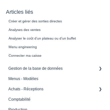
Articles liés
Créer et gérer des sorties directes
Analyses des ventes
Analyser le coût d’un plateau ou d’un buffet
Menu engineering
Connecter ma caisse
Gestion de la base de données
Menus - Modèles
BDD ingrédients
Achats - Réceptions
Tags et zones de stockage
Comptabilité
BDD fiches techniques
Passer commande avec Koust
Production
Scan de facture