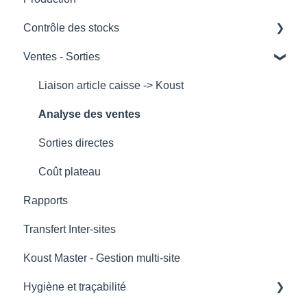
Contrôle des stocks
Réception
Ventes - Sorties
Inventaires
Pertes
Liaison article caisse -> Koust
Ecarts de consommation théorique / réelle
Analyse des ventes
Transfert inter-zones
Sorties directes
Transferts inter-établissements (sans facturation)
Coût plateau
Rapports
Transfert Inter-sites
Koust Master - Gestion multi-site
Hygiène et traçabilité