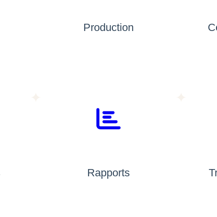
Production
C
s
Rapports
T